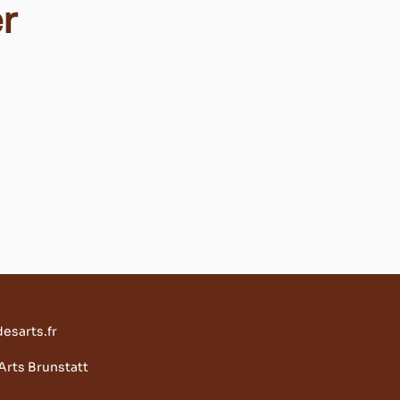
er
esarts.fr
rts Brunstatt