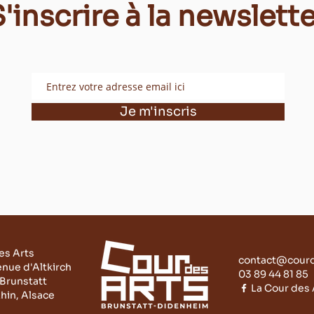
'inscrire à la newslett
Je m'inscris
es Arts
contact@courd
enue d'Altkirch
03 89 44 81 85
Brunstatt
La Cour des A
hin, Alsace