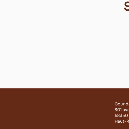
S
Cour d
301 av
68350 
Haut-R