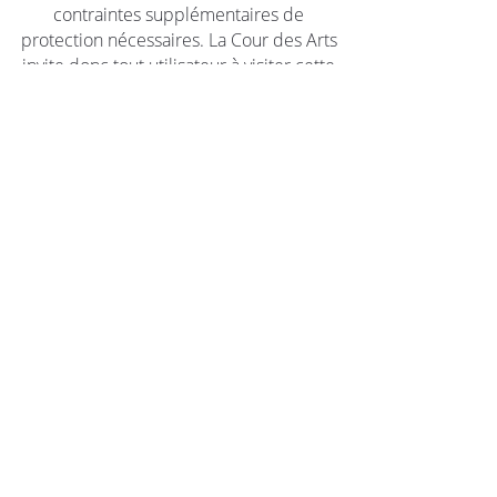
contraintes supplémentaires de
protection nécessaires. La Cour des Arts
invite donc tout utilisateur à visiter cette
page lors de chaque consultation du site
afin d'en prendre connaissance.
Cour des Arts
301 avenue d'Altkirch
68350 Brunstatt
Haut-Rhin, Alsace
contact@courdesarts.fr