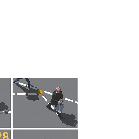
ion
En images
Nous contacter