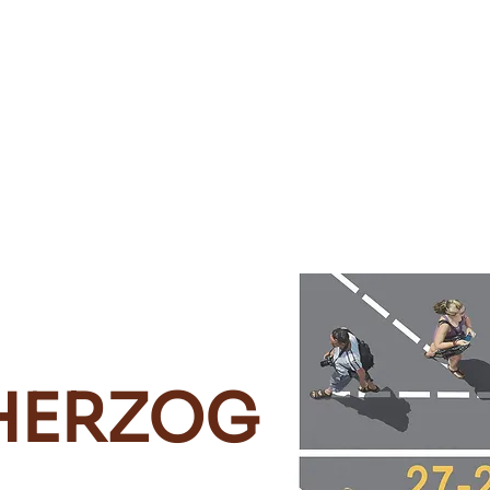
Les ateliers
Les stages
Les évènements
L'associat
 HERZOG