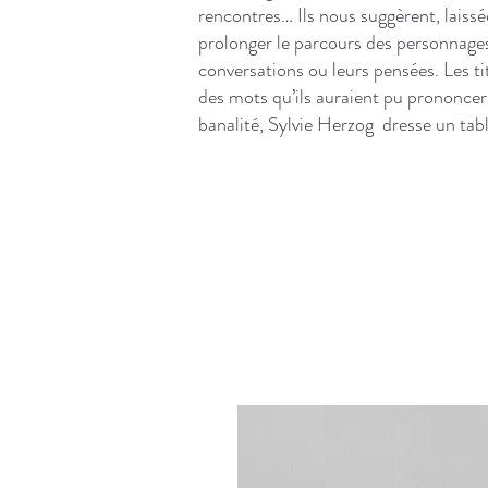
rencontres… Ils nous suggèrent, laissée
prolonger le parcours des personnages
conversations ou leurs pensées. Les ti
des mots qu’ils auraient pu prononcer
banalité, Sylvie Herzog dresse un tab
Louis DOUCE
Critique d’Art 