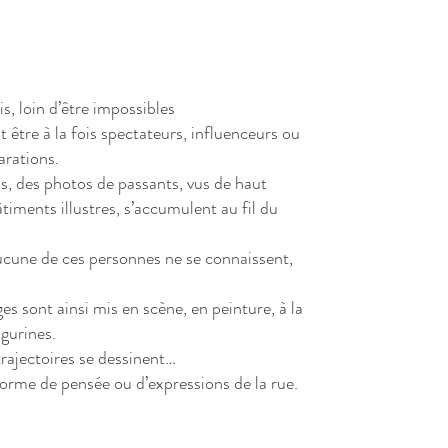
p
E
, loin d’être impossibles
V
 être à la fois spectateurs, influenceurs ou
S
arations.
D
s, des photos de passants, vus de haut
iments illustres, s’accumulent au fil du
in
ucune de ces personnes ne se connaissent,
es sont ainsi mis en scène, en peinture, à la
gurines.
trajectoires se dessinent…
forme de pensée ou d’expressions de la rue.