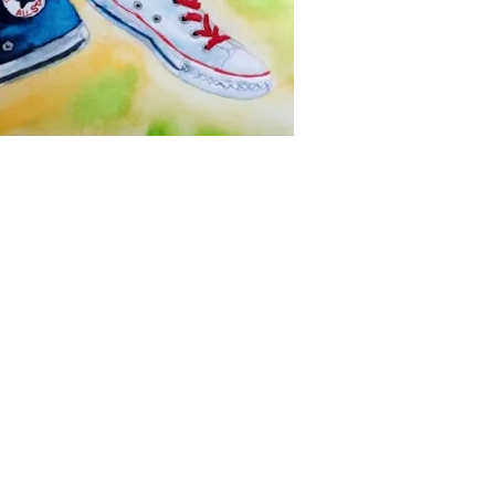
s
iques
 de 28 séances de 1h30
redis : du 24
septembre
au
26
de 9h30 à 11h30