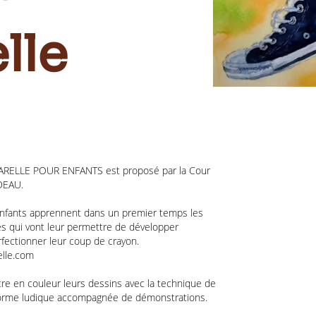
lle
ARELLE POUR ENFANTS est proposé par la Cour
DEAU.
Info
enfants apprennent dans un premier temps les
prat
 qui vont leur permettre de développer
rfectionner leur coup de crayon.
Enfants
elle.com
1 session
re en couleur leurs dessins avec la technique de
 forme ludique accompagnée de démonstrations.
Les merc
27 mai 