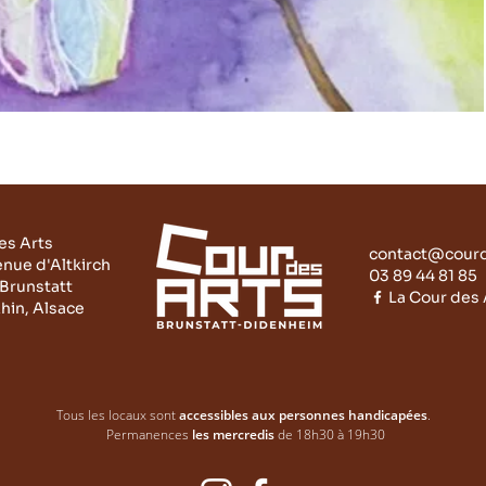
es Arts
contact@courd
enue d'Altkirch
03 89 44 81 85
Brunstatt
La Cour des A
hin, Alsace
Tous les locaux sont
accessibles
aux personnes handicapées
.
Permanences
les mercredis
de 18h30 à 19h30