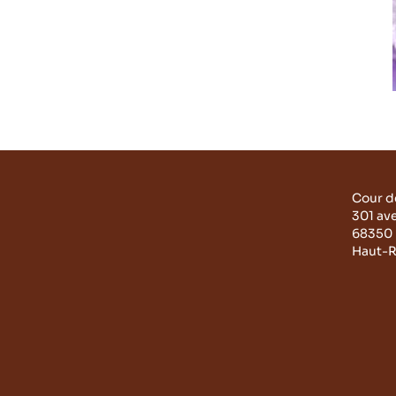
Cour d
301 av
68350 
Haut-R