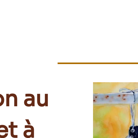
Les ateliers
Les stages
Les évènements
L'associat
on au
et à