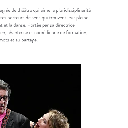
Info
gnie de théâtre qui aime la pluridisciplinarité
prat
xtes porteurs de sens qui trouvent leur pleine
t et la danse. Portée par sa directrice
Ouverture
den, chanteuse et comédienne de formation,
Ouverture
x mots et au partage.
Spectacle
Buvette. 
proposée 
Vous pouv
votre repa
10 euros 
délicieuse
https://ww