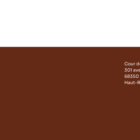
Cour d
301 av
68350 
Haut-R