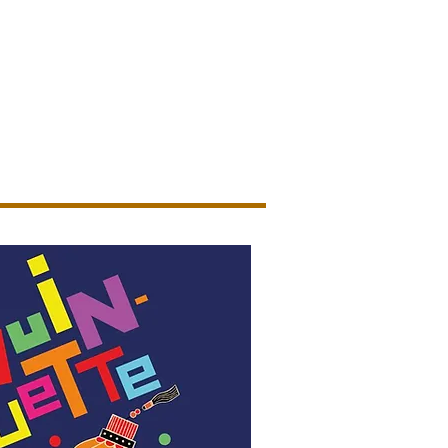
ion
En images
Nous contacter