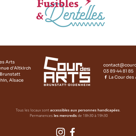
es Arts
contact@courd
enue d'Altkirch
03 89 44 81 85
Brunstatt
La Cour des A
hin, Alsace
Tous les locaux sont
accessibles
aux personnes handicapées
.
Permanences
les mercredis
de 18h30 à 19h30