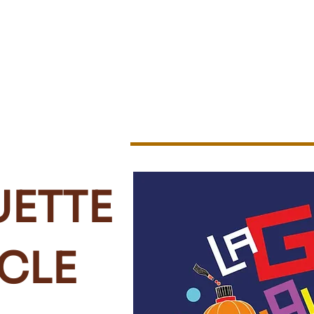
Les ateliers
Les stages
Les évènements
L'associat
UETTE
CLE