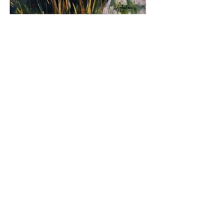
Infos
pratiques
Exposition du 27 au 29 septembre
Vernissage vendredi : 18h30
Samedi : 10h - 18h