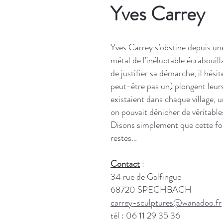
Yves Carrey
Yves Carrey s’obstine depuis un
métal de l’inéluctable écrabouill
de justifier sa démarche, il hésit
peut-être pas un) plongent leurs
existaient dans chaque village, u
on pouvait dénicher de véritable
Disons simplement que cette for
restes…
C
ontact
:
34 rue de Galfingue
68720 SPECHBACH
carrey-sculptures@wanadoo.fr
tél : 06 11 29 35 36