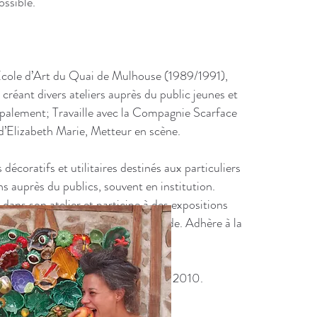
ossible.
Ecole d’Art du Quai de Mulhouse (1989/1991),
réant divers ateliers auprès du public jeunes et
cipalement; Travaille avec la Compagnie Scarface
d’Elizabeth Marie, Metteur en scène.
 décoratifs et utilitaires destinés aux particuliers
ns auprès du publics, souvent en institution.
 dans son atelier et participe à des expositions
Travaille régulièrement à la commande. Adhère à la
tale avec l’artiste Yves Carrey en 2010.