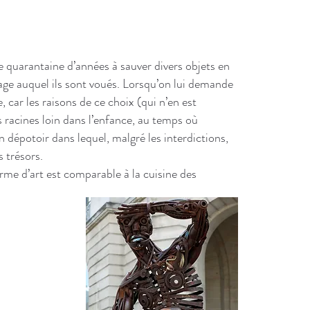
Info
prat
e quarantaine d’années à sauver divers objets en
age auquel ils sont voués.
Lorsqu’on lui demande
Expositio
e, car les raisons de ce choix (qui n’en est
Horaires
:
 racines loin dans l’enfance,
au temps où
n dépotoir dans lequel, malgré les interdictions,
Vendredi 
s trésors.
Samedi 6 
me d’art est comparable à la cuisine des
Dimanche 
Lundi 8 (f