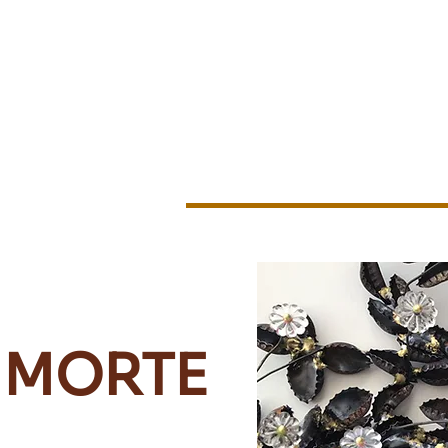
Les ateliers
Les stages
Les évènements
L'associat
 MORTE