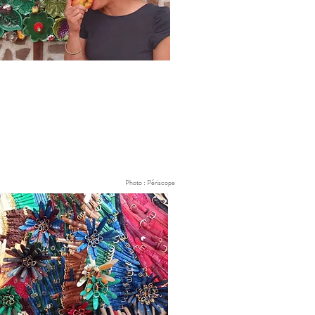
:
Photo : Périscope
AUT