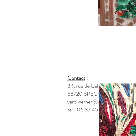
Contact
34, rue de Galfingue
68720 SPECHBACH-LE-H
vero.werner@wanadoo.fr
tél : 06 87 45 54 02