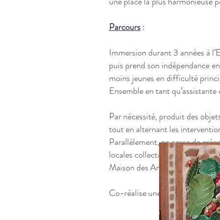
une place la plus harmonieuse p
Parcours
:
Immersion durant 3 années à l’
puis prend son indépendance en c
moins jeunes en difficulté prin
Ensemble en tant qu’assistante 
Par nécessité, produit des objets
tout en alternant les interventio
Parallèlement, ne cesse de créer
locales collectives ou en solo. 
Maison des Artistes en 2007.
Co-réalise une maison expérimen