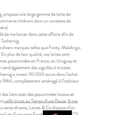
g, propose une large gamme de laine de
 commerce itinérant dans un contexte de
néral.
cidé de me lancer dans cette affaire afin de
 Tschernig.
de divers marques telles que Fonty, Malabrigo,
 plus de leur qualité, ces laines sont
mes passionnées en France, en Uruguay et
 vend également des aiguilles à tricoter.
chernig a investi 30.000 euros dans l’achat
de 1964, complètement aménagé à l’intérieur
t des liens avec des passionnées locaux et
un
café-tricot au Temps d’une Pause, 6 rue
 la vente directe, Laines & Co dispose d’un
com
) et d’une
page Facebook (Laines & CO
)