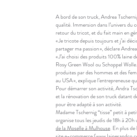
A bord de son truck, Andrea Tscherni
qualité. Immersion dans l’univers du
retour du tricot, et du fait main en gé
« Je tricote depuis toujours et j’ai dé
partager ma passion », déclare Andrea
« J’ai choisi des produits 100% laine 
Rosy Green Wool ou Schoppel Wolle. En
produites par des hommes et des fem
au USA », explique l’entrepreneuse qui
Pour démarrer son activité, Andra Ts
et la rénovation de son truck datant 
pour être adapté à son activité.
Madame Tschernig “tisse” petit à peti
organise tous les jeudis de 18h à 20h 
de la Moselle à Mulhouse
. En plus de
site e-commerce (
www.lainesandco.