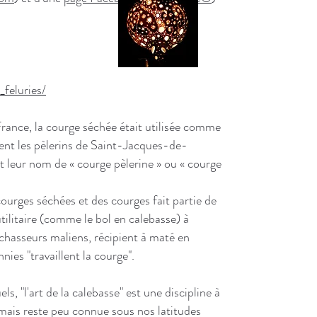
feluries/
rance, la courge séchée était utilisée comme
nt les pèlerins de Saint-Jacques-de-
nt leur nom de « courge pèlerine » ou « courge
courges séchées et des courges fait partie de
tilitaire (comme le bol en calebasse) à
 chasseurs maliens, récipient à maté en
es "travaillent la courge".
s, "l'art de la calebasse" est une discipline à
mais reste peu connue sous nos latitudes