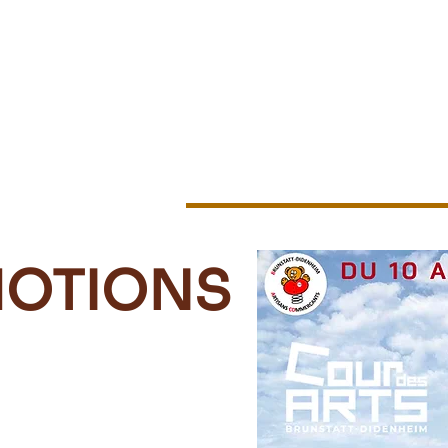
Les ateliers
Les stages
Les évènements
L'associat
MOTIONS