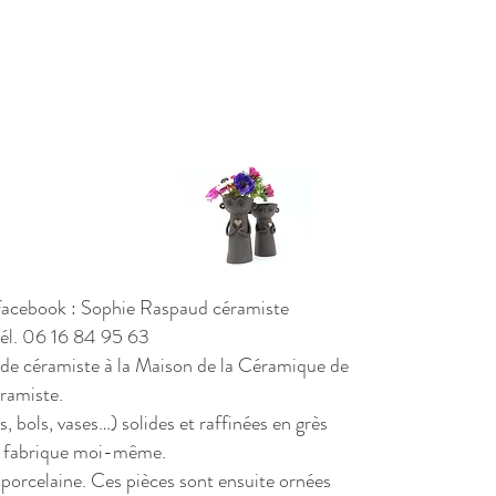
Info
prat
Horaires
d
 facebook : Sophie Raspaud céramiste
Vendredi 
él. 06 16 84 95 63
Samedi 11
Dimanche 
e de céramiste à la Maison de la Céramique de
Contact@c
ramiste.
s, bols, vases…) solides et raffinées en grès
je fabrique moi-même.
n porcelaine. Ces pièces sont ensuite ornées