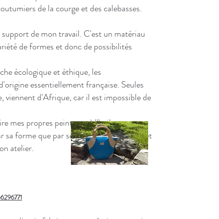
coutumiers de la courge et des calebasses.
 support de mon travail. C'est un matériau
ariété de formes et donc de possibilités
he écologique et éthique, les
 d'origine essentiellement française. Seules
, viennent d'Afrique, car il est impossible de
ire mes propres peintures à l'huile.
r sa forme que par ses couleurs et motifs, et
n atelier.
56296771